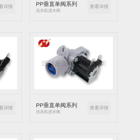
PP垂直单阀系列
看详情
查看详情
洗衣机进水阀
PP垂直单阀系列
看详情
查看详情
洗衣机进水阀