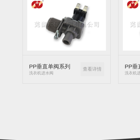
PP垂直单阀系列
PP
查看详情
洗衣机进水阀
洗衣机