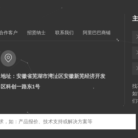
合作客户
招贤纳士
联系我们
阿里巴巴商铺
地址：安徽省芜湖市湾沚区安徽新芜经济开发
找
区科创一路东1号
如
们