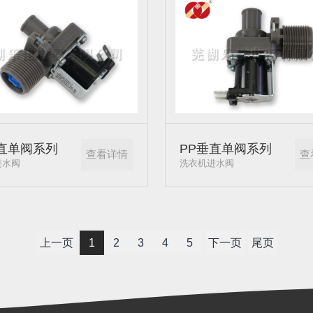
垂直单阀系列
PP垂直单阀系列
查看详情
查
进水阀
洗衣机进水阀
上一页
1
2
3
4
5
下一页
尾页